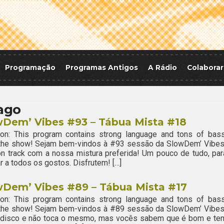
Programação
Programas Antigos
A Rádio
Colaborar
iago
wDem’ Vibes #93 – Tábua Mista #18
ion: This program contains strong language and tons of bass
 the show! Sejam bem-vindos à #93 sessão da SlowDem’ Vibes
n track com a nossa mistura preferida! Um pouco de tudo, par
r a todos os gostos. Disfrutem! […]
wDem’ Vibes #89 – Tábua Mista #17
ion: This program contains strong language and tons of bass
 the show! Sejam bem-vindos à #89 sessão da SlowDem’ Vibes
o disco e não toca o mesmo, mas vocês sabem que é bom e te