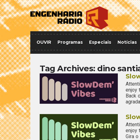
OUVIR
Programas
Especiais
Notícias
Tag Archives:
dino sant
Slo
Attent
enjoy
Back o
agrada
Slo
Attent
enjoy
Gira 