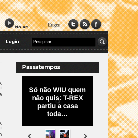
No ar:
Login
Passatempos
,
!
a
,
!
m