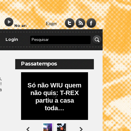
No ar:
Login
Passatempos
,
!
a