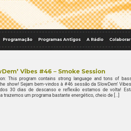
Programação
Programas Antigos
A Rádio
Colaborar
wDem’ Vibes #46 – Smoke Session
ion: This program contains strong language and tons of bass
 the show! Sejam bem-vindos à #46 sessão da SlowDem’ Vibes
dos 30 dias de descanso e reflexão estamos de volta! Est
 trazemos um programa bastante energético, cheio de […]