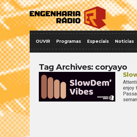
OUVIR
Programas
Especiais
Notícias
Tag Archives:
coryayo
Slo
Attent
enjoy
Passa
semana