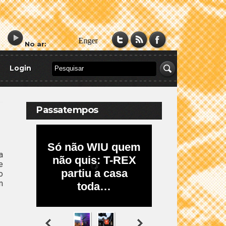
No ar:
Login
Passatempos
a
e
o
m