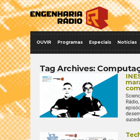
OUVIR
Programas
Especiais
Notícias
Tag Archives:
Computaç
INE
mara
com
Scien
Rádio,
episó
desen
sucede
Tec