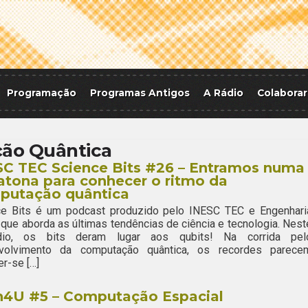
Programação
Programas Antigos
A Rádio
Colaborar
ão Quântica
SC TEC Science Bits #26 – Entramos numa
tona para conhecer o ritmo da
putação quântica
ce Bits é um podcast produzido pelo INESC TEC e Engenhari
 que aborda as últimas tendências de ciência e tecnologia. Nest
dio, os bits deram lugar aos qubits! Na corrida pel
volvimento da computação quântica, os recordes parece
r-se […]
h4U #5 – Computação Espacial