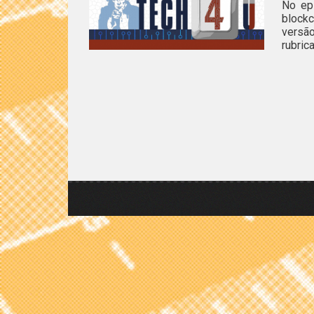
No ep
block
versão
rubric