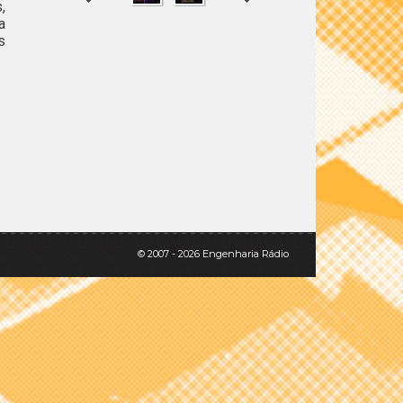
,
a
s
SHARE
TWEET
© 2007 - 2026 Engenharia Rádio