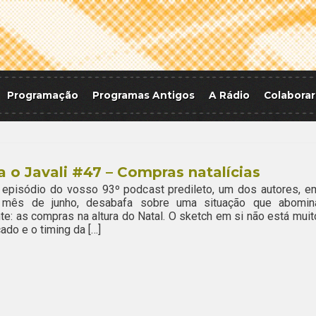
Programação
Programas Antigos
A Rádio
Colaborar
a o Javali #47 – Compras natalícias
 episódio do vosso 93º podcast predileto, um dos autores, e
 mês de junho, desabafa sobre uma situação que abomin
te: as compras na altura do Natal. O sketch em si não está muit
ado e o timing da […]