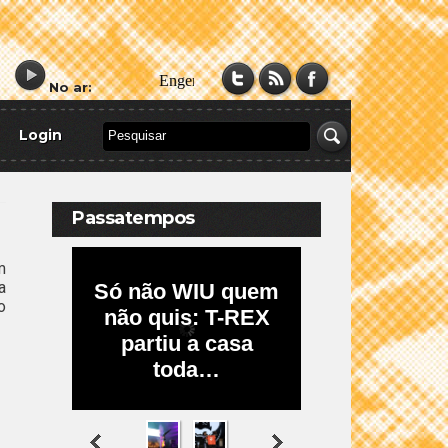
No ar:
Login
Passatempos
m
a
o