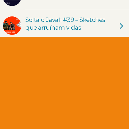
Solta o Javali #39 – Sketches
que arruínam vidas
Solta o Javali #38 – Os
roncadores do “Sermão de
Santo António aos Peixes”
Solta o Javali #37 – Escândalo
em jogo de críquete albino
Solta o Javali #36 – Uso mais
ou menos engraçado de
músicas de Phineas e Ferb