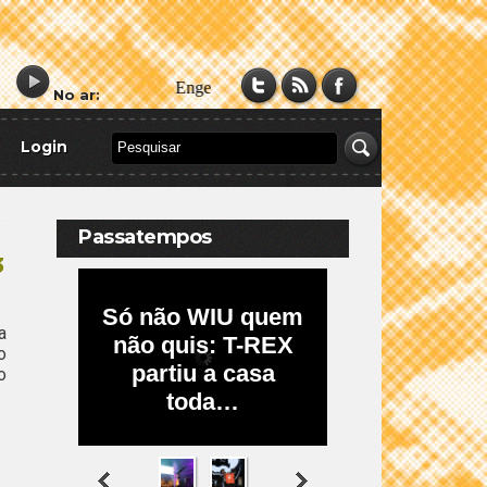
No ar:
Login
Passatempos
3
a
o
o