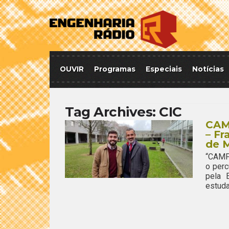
OUVIR
Programas
Especiais
Notícias
Tag Archives:
CIC
CAM
– Fr
de M
“CAMP
o per
pela 
estuda