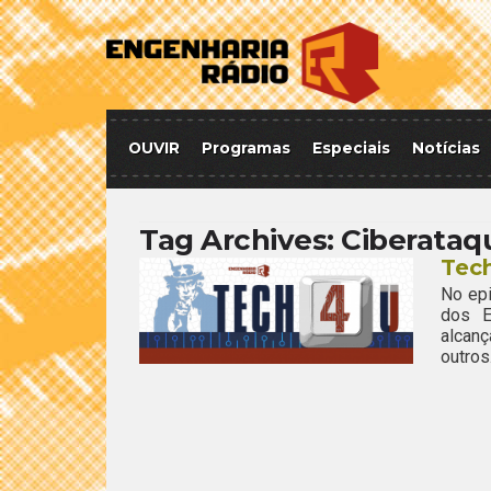
OUVIR
Programas
Especiais
Notícias
Tag Archives:
Ciberataq
Tec
No epi
dos E
alcanç
outros