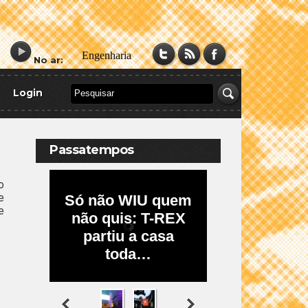
No ar:
Login
Passatempos
o
e
e