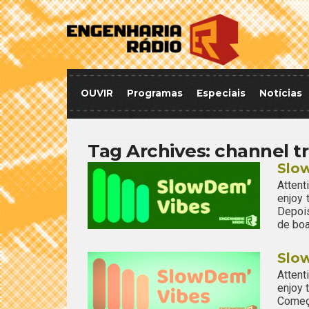
OUVIR
Programas
Especiais
Notícias
Tag Archives:
channel t
Slo
Attent
enjoy
Depoi
de boa
Slo
Attent
enjoy
Começ