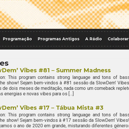
Programação
Programas Antigos
A Rádio
Colaborar
res
wDem’ Vibes #81 – Summer Madness
ion: This program contains strong language and tons of bass
 the show! Sejam bem-vindos à #81 sessão da SlowDem’ Vibes
s de dois meses de meditação, nada como um comeback replet
s energias e novas vibes para os […]
wDem’ Vibes #17 – Tábua Mista #3
ion: This program contains strong language and tons of bass
 the show! Sejam bem-vindos à #17 sessão da SlowDem’ Vibes
amos o ano de 2020 em grande, misturando diferentes género