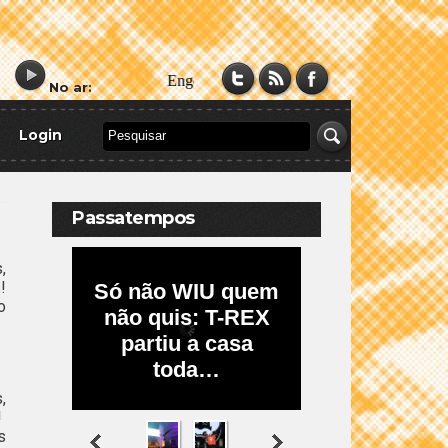
No ar:
Login
Passatempos
,
!
o
,
!
s