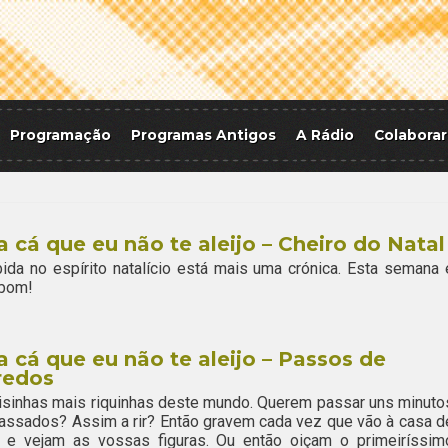
Programação
Programas Antigos
A Rádio
Colaborar
 cá que eu não te aleijo – Cheiro do Natal
da no espírito natalício está mais uma crónica. Esta semana 
 bom!
 cá que eu não te aleijo – Passos de
redos
isinhas mais riquinhas deste mundo. Querem passar uns minuto
ssados? Assim a rir? Então gravem cada vez que vão à casa d
, e vejam as vossas figuras. Ou então oiçam o primeiríssim