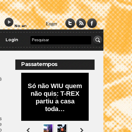
No ar:
Login
Passatempos
é
s
e
o