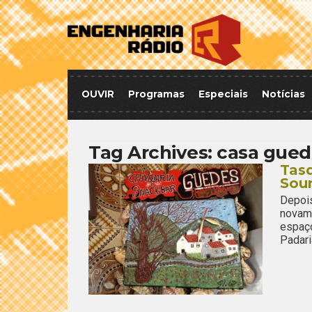
OUVIR
Programas
Especiais
Notícias
Tag Archives:
casa gued
Tas
Sou
Depoi
novam
espaç
Padari