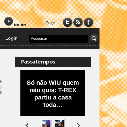
No ar:
Login
Passatempos
á
s
a