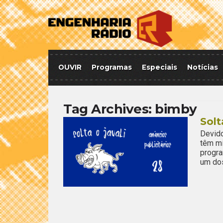
OUVIR
Programas
Especiais
Notícias
Tag Archives:
bimby
Solt
Devid
têm mi
progr
um dos