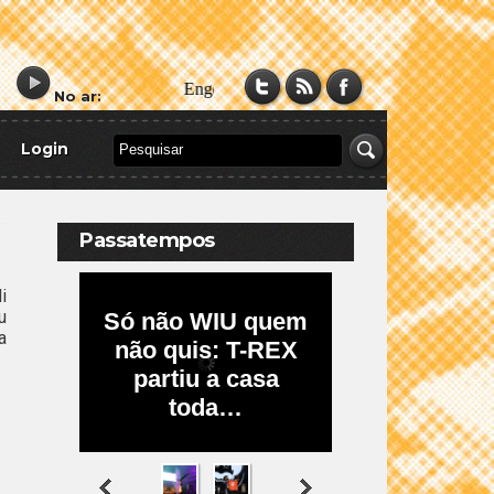
No ar:
Login
Passatempos
i
u
a