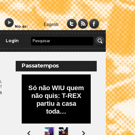
No ar:
Login
Passatempos
,
!
a