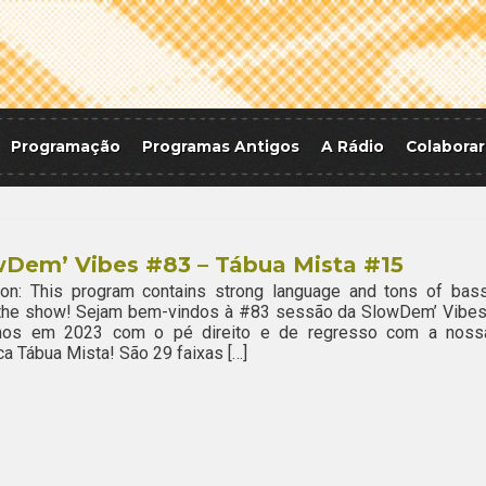
Programação
Programas Antigos
A Rádio
Colaborar
wDem’ Vibes #83 – Tábua Mista #15
ion: This program contains strong language and tons of bass
 the show! Sejam bem-vindos à #83 sessão da SlowDem’ Vibes
mos em 2023 com o pé direito e de regresso com a noss
ca Tábua Mista! São 29 faixas […]