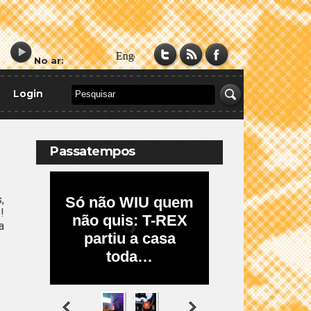
No ar:
Login
Passatempos
,
!
a