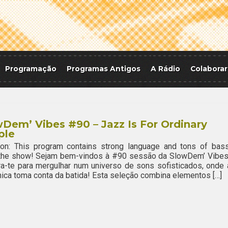
Programação
Programas Antigos
A Rádio
Colaborar
Dem’ Vibes #90 – Jazz Is For Ordinary
ple
ion: This program contains strong language and tons of bass
 the show! Sejam bem-vindos à #90 sessão da SlowDem’ Vibes
a-te para mergulhar num universo de sons sofisticados, onde 
nica toma conta da batida! Esta seleção combina elementos […]