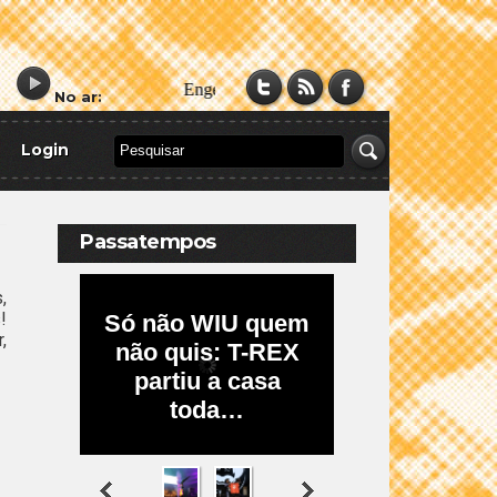
No ar:
Login
Passatempos
,
!
,