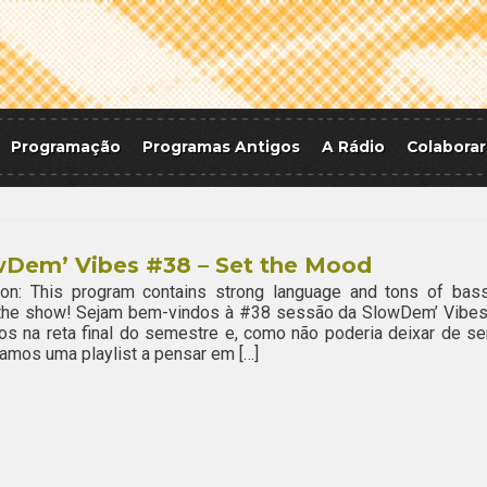
Programação
Programas Antigos
A Rádio
Colaborar
wDem’ Vibes #38 – Set the Mood
ion: This program contains strong language and tons of bass
 the show! Sejam bem-vindos à #38 sessão da SlowDem’ Vibes
s na reta final do semestre e, como não poderia deixar de ser
amos uma playlist a pensar em […]