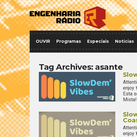
OUVIR
Programas
Especiais
Notícias
Tag Archives:
asante
Slo
Attent
enjoy
Esta s
Mista!
Slow
Coa
Attent
enjoy