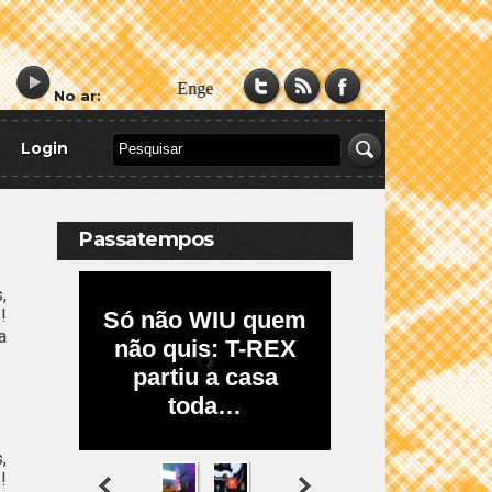
No ar:
Login
Passatempos
,
!
a
,
!