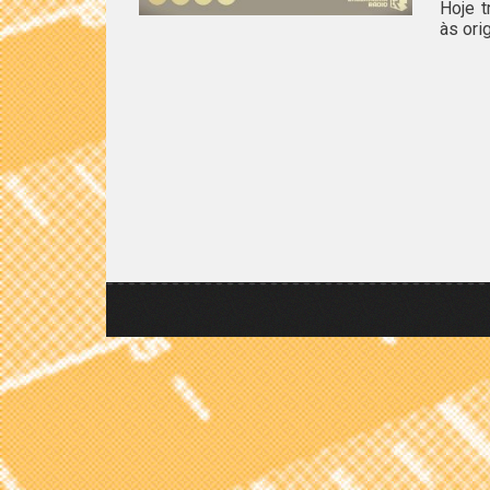
Hoje 
às ori