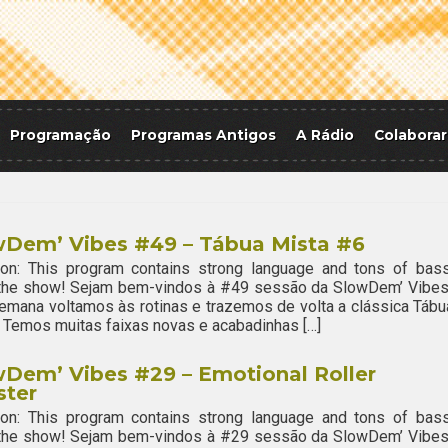
Programação
Programas Antigos
A Rádio
Colaborar
wDem’ Vibes #49 – Tábua Mista #6
ion: This program contains strong language and tons of bass
 the show! Sejam bem-vindos à #49 sessão da SlowDem’ Vibes
emana voltamos às rotinas e trazemos de volta a clássica Tábu
 Temos muitas faixas novas e acabadinhas […]
Dem’ Vibes #29 – Emotional Roller
ster
ion: This program contains strong language and tons of bass
 the show! Sejam bem-vindos à #29 sessão da SlowDem’ Vibes