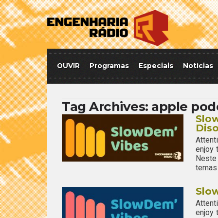
OUVIR
Programas
Especiais
Notícias
Tag Archives:
apple pod
Slo
Diso
Attent
enjoy
Neste
temas 
Slow
Attent
enjoy