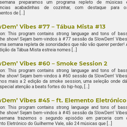
semana preparamos um programa repleto de músicas 
ências acabadinhas de cozinhar, com destaque para o
entos de […]
wDem’ Vibes #77 – Tábua Mista #13
ion: This program contains strong language and tons of bass
 the show! Sejam bem-vindos à #77 sessão da SlowDem’ Vibes
ma semana repleta de sonoridades que não vão querer perder! 
ição da Tábua Mista estreia nomes […]
wDem’ Vibes #60 – Smoke Session 2
ion: This program contains strong language and tons of bass
 the show! Sejam bem-vindos à #60 sessão da SlowDem’ Vibes
mos mais a 2 edição da smoke session, uma seleção onde dá
pecial atenção a beats fortes do hip-hop, […]
Dem’ Vibes #45 – ft. Elemento Eletrónico
ion: This program contains strong language and tons of bass
 the show! Sejam bem-vindos à #45 sessão da SlowDem’ Vibes
semana trazemos o segundo episódio em parceria com 
to Eletrónico do Guilherme Vale, são 24 músicas que […]