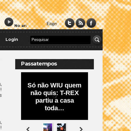
No ar:
Login
Passatempos
,
!
s
,
!