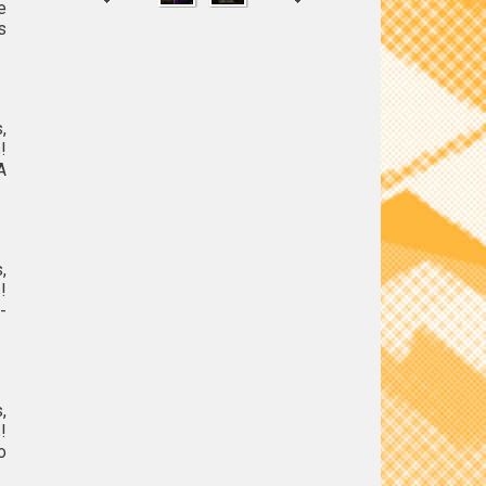
e
s
SHARE
TWEET
,
!
A
,
!
-
,
!
o