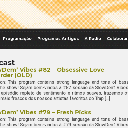
Programação
Programas Antigos
A Rádio
Colaborar
cast
wDem’ Vibes #82 – Obsessive Love
rder (OLD)
ion: This program contains strong language and tons of bass
 the show! Sejam bem-vindos à #82 sessão da SlowDem’ Vibes
 episódio repleto de sentimento e ritmos suaves, trazemos o
mais frescos dos nossos artistas favoritos do Trap […]
Dem’ Vibes #79 – Fresh Picks
ion: This program contains strong language and tons of bass
 the show! Sejam bem-vindos à #79 sessão da SlowDem’ Vibes