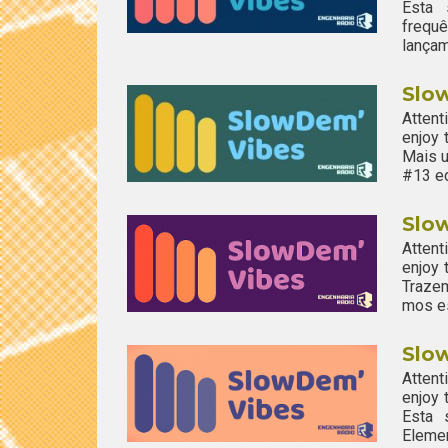
Esta 
frequ
lançam
Slo
Attent
enjoy
Mais u
#13 ed
Slo
Attent
enjoy
Traze
mos es
Slow
Attent
enjoy
Esta 
Elemen