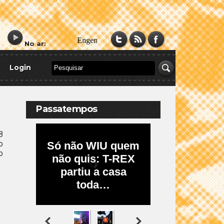
No ar:
Login
Passatempos
8
o
o