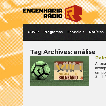
OUVIR
Programas
Especiais
Notícias
Tag Archives:
análise
Pale
A aná
acomp
em pou
3 – 1 