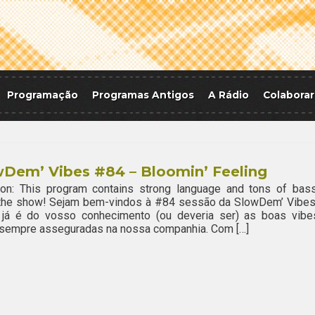
Programação
Programas Antigos
A Rádio
Colaborar
wDem’ Vibes #84 – Bloomin’ Feeling
ion: This program contains strong language and tons of bass
 the show! Sejam bem-vindos à #84 sessão da SlowDem’ Vibes
já é do vosso conhecimento (ou deveria ser) as boas vibe
 sempre asseguradas na nossa companhia. Com […]