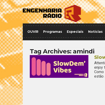
OUVIR
Programas
Especiais
Notícias
Tag Archives:
amindi
Slo
Attent
enjoy
Como 
estão