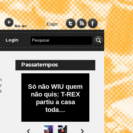
No ar:
Login
Passatempos
m
r
e