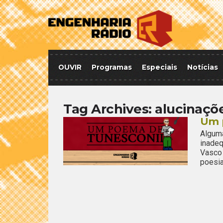
OUVIR
Programas
Especiais
Notícias
Tag Archives:
alucinaçõ
Um 
Alguma
inade
Vasco
poesia