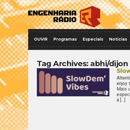
OUVIR
Programas
Especiais
Notícias
Tag Archives:
abhi/dijon
Slow
Attent
enjoy
Mais u
espec
à […]