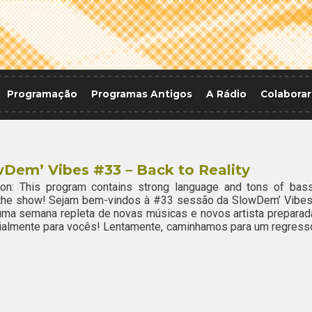
Programação
Programas Antigos
A Rádio
Colaborar
Dem’ Vibes #33 – Back to Reality
ion: This program contains strong language and tons of bass
 the show! Sejam bem-vindos à #33 sessão da SlowDem’ Vibes
ma semana repleta de novas músicas e novos artista preparad
ialmente para vocês! Lentamente, caminhamos para um regress