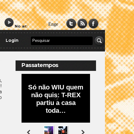
No ar:
Login
Passatempos
,
!
a
o