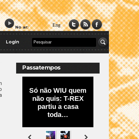
No ar:
Login
Passatempos
m
o
a