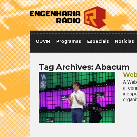
OUVIR
Programas
Especiais
Notícias
Tag Archives:
Abacum
Web 
A Web 
a cer
inesp
organi