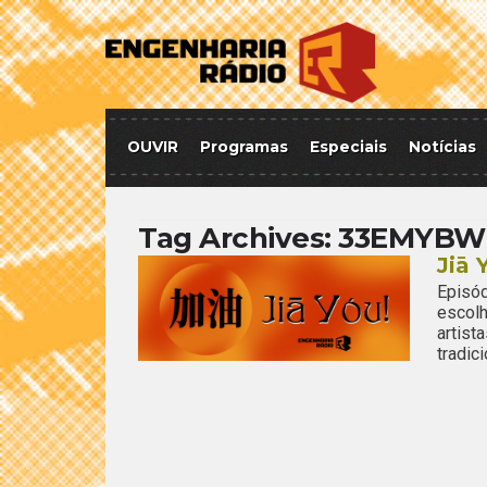
OUVIR
Programas
Especiais
Notícias
Tag Archives:
33EMYBW
Jiā 
Episód
escol
artis
tradic