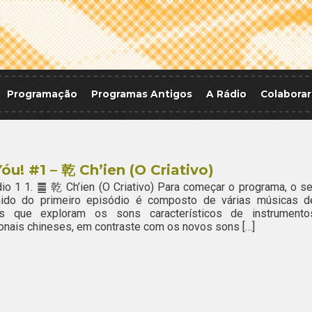
Programação
Programas Antigos
A Rádio
Colaborar
Yóu! #1 – 乾 Ch’ien (O Criativo)
io 1 1. ䷀ 乾 Ch’ien (O Criativo) Para começar o programa, o se
hido do primeiro episódio é composto de várias músicas d
tas que exploram os sons característicos de instrumento
ionais chineses, em contraste com os novos sons […]