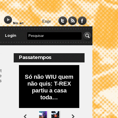
No ar:
Login
Passatempos
t
e
s